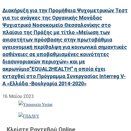
Διακήρυξη για την Προμήθεια Ψυχομετρικών Τεστ
για τις ανάγκες της Οργανικής Μονάδας
Ψυχιατρικό Νοσοκομείο Θεσσαλονίκης στο
πλαίσιο της Πράξης με τίτλο «Μείωση των
ανισοτήτων πρόσβασης στην πρωτοβάθμια
υγειονομική περίθαλψη για κοινωνικά σημαντικές
ασθένειες σε υποβαθμισμένες κοινότητες
διασυνοριακών περιοχών» και με
ακρωνύμιο“EQUAL2HEALTH” η οποία έχει
ενταχθεί στο Πρόγραμμα Συνεργασίας Interreg V-
A «Ελλάδα -Βουλγαρία 2014-2020»
16 Μαΐου 2023
Κλείστε Ραντεβού Online