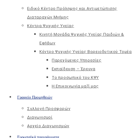
Ειδικό Κέντρο Πρόληψης και Αντιμετώπισης
Διαταραχών Μνήμης
Κέντρα Ψυχικής Υγείας
Κινητή Μονάδα Ψυχικής Υγείας Παιδιών &
Εφήβων
Kέντρο Ψυχικής Υγείας Βορειοδυτικού Τομέα
Παρεχόμενες Υπηρεσίες
Εκπαίδευση – Έρευνα
Το προσωπικό του ΚΨΥ
Η Επικοινωνία μαζί μας
Γραφείο Προμηθειών
Συλλογή Προσφορών
Διαγωνισμοί
Αρχείο Διαγωνισμών
Ευρωπαϊκά προγράμματα