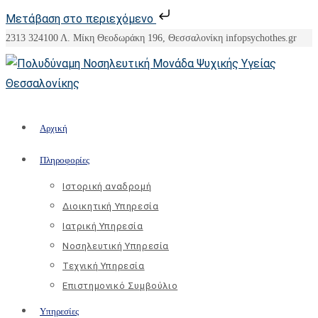
Μετάβαση στο περιεχόμενο
Skip
2313 324100
Λ. Μίκη Θεοδωράκη 196, Θεσσαλονίκη
info
psychothes.gr
to
content
Αρχική
Πληροφορίες
Ιστορική αναδρομή
Διοικητική Υπηρεσία
Ιατρική Υπηρεσία
Νοσηλευτική Υπηρεσία
Τεχνική Υπηρεσία
Επιστημονικό Συμβούλιο
Υπηρεσίες