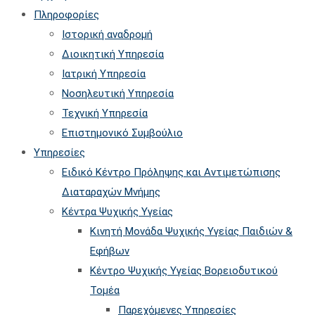
website
to
Πληροφορίες
close
Ιστορική αναδρομή
the
Διοικητική Υπηρεσία
searc
Ιατρική Υπηρεσία
panel.
Νοσηλευτική Υπηρεσία
Τεχνική Υπηρεσία
Επιστημονικό Συμβούλιο
Υπηρεσίες
Ειδικό Κέντρο Πρόληψης και Αντιμετώπισης
Διαταραχών Μνήμης
Κέντρα Ψυχικής Υγείας
Κινητή Μονάδα Ψυχικής Υγείας Παιδιών &
Εφήβων
Kέντρο Ψυχικής Υγείας Βορειοδυτικού
Τομέα
Παρεχόμενες Υπηρεσίες