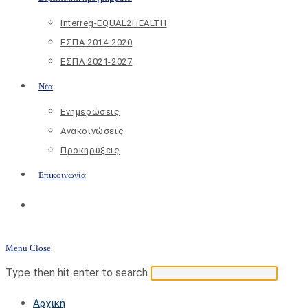
Interreg-EQUAL2HEALTH
ΕΣΠΑ 2014-2020
ΕΣΠΑ 2021-2027
Νέα
Ενημερώσεις
Ανακοινώσεις
Προκηρύξεις
Επικοινωνία
Toggle
website
Menu
Close
search
Search
Press
Type then hit enter to search
this
Escap
Αρχική