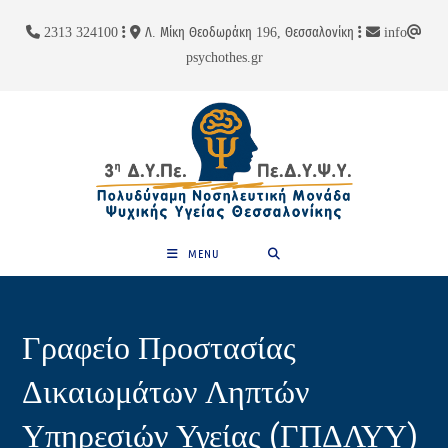
Skip
περιεχόμενο
2313 324100
Λ. Μίκη Θεοδωράκη 196, Θεσσαλονίκη
info
to
psychothes.gr
content
MENU
Γραφείο Προστασίας
Δικαιωμάτων Ληπτών
Υπηρεσιών Υγείας (ΓΠΔΛΥΥ)