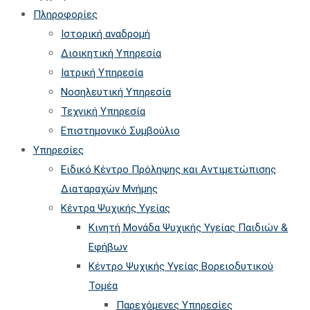
website
to
Πληροφορίες
close
Ιστορική αναδρομή
the
Διοικητική Υπηρεσία
searc
Ιατρική Υπηρεσία
panel.
Νοσηλευτική Υπηρεσία
Τεχνική Υπηρεσία
Επιστημονικό Συμβούλιο
Υπηρεσίες
Ειδικό Κέντρο Πρόληψης και Αντιμετώπισης
Διαταραχών Μνήμης
Κέντρα Ψυχικής Υγείας
Κινητή Μονάδα Ψυχικής Υγείας Παιδιών &
Εφήβων
Kέντρο Ψυχικής Υγείας Βορειοδυτικού
Τομέα
Παρεχόμενες Υπηρεσίες