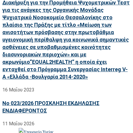
Διακήρυξη για την Προμήθεια Ψυχομετρικών Τεστ
για τις ανάγκες της Οργανικής Μονάδας
Ψυχιατρικό Νοσοκομείο Θεσσαλονίκης στο
πλαίσιο της Πράξης με τίτλο «Μείωση των
ανισοτήτων πρόσβασης στην πρωτοβάθμια
υγειονομική περίθαλψη για κοινωνικά σημαντικές
ασθένειες σε υποβαθμισμένες κοινότητες
διασυνοριακών περιοχών» και με
ακρωνύμιο“EQUAL2HEALTH” η οποία έχει
ενταχθεί στο Πρόγραμμα Συνεργασίας Interreg V-
A «Ελλάδα -Βουλγαρία 2014-2020»
16 Μαΐου 2023
No 023/2026 ΠΡΟΣΚΛΗΣΗ ΕΚΔΗΛΩΣΗΣ
ΕΝΔΙΑΦΕΡΟΝΤΟΣ
11 Μαΐου 2026