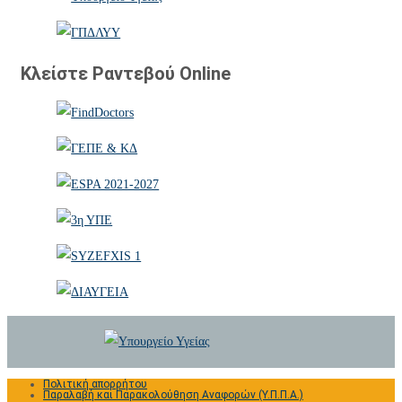
Κλείστε Ραντεβού Online
Πολιτική απορρήτου
Παραλαβή και Παρακολούθηση Αναφορών (Υ.Π.Π.Α.)