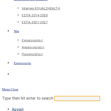
Interreg-EQUAL2HEALTH
ΕΣΠΑ 2014-2020
ΕΣΠΑ 2021-2027
Νέα
Ενημερώσεις
Ανακοινώσεις
Προκηρύξεις
Επικοινωνία
Toggle
website
Menu
Close
search
Search
Press
Type then hit enter to search
this
Escap
Αρχική