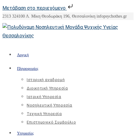
Μετάβαση στο περιεχόμενο
Skip
2313 324100
Λ. Μίκη Θεοδωράκη 196, Θεσσαλονίκη
info
psychothes.gr
to
content
Αρχική
Πληροφορίες
Ιστορική αναδρομή
Διοικητική Υπηρεσία
Ιατρική Υπηρεσία
Νοσηλευτική Υπηρεσία
Τεχνική Υπηρεσία
Επιστημονικό Συμβούλιο
Υπηρεσίες