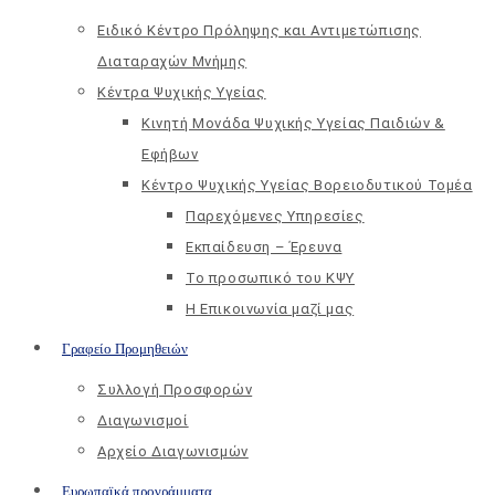
Ειδικό Κέντρο Πρόληψης και Αντιμετώπισης
Διαταραχών Μνήμης
Κέντρα Ψυχικής Υγείας
Κινητή Μονάδα Ψυχικής Υγείας Παιδιών &
Εφήβων
Kέντρο Ψυχικής Υγείας Βορειοδυτικού Τομέα
Παρεχόμενες Υπηρεσίες
Εκπαίδευση – Έρευνα
Το προσωπικό του ΚΨΥ
Η Επικοινωνία μαζί μας
Γραφείο Προμηθειών
Συλλογή Προσφορών
Διαγωνισμοί
Αρχείο Διαγωνισμών
Ευρωπαϊκά προγράμματα