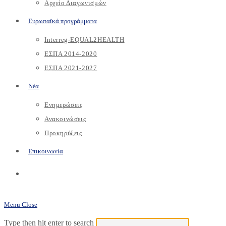
Αρχείο Διαγωνισμών
Ευρωπαϊκά προγράμματα
Interreg-EQUAL2HEALTH
ΕΣΠΑ 2014-2020
ΕΣΠΑ 2021-2027
Νέα
Ενημερώσεις
Ανακοινώσεις
Προκηρύξεις
Επικοινωνία
Toggle
website
Menu
Close
search
Search
Press
Type then hit enter to search