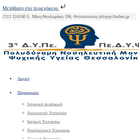
Μετάβαση στο περιεχόμενο
Skip
2313 324100
Λ. Μίκη Θεοδωράκη 196, Θεσσαλονίκη
info
psychothes.gr
to
content
Αρχική
Πληροφορίες
Ιστορική αναδρομή
Διοικητική Υπηρεσία
Ιατρική Υπηρεσία
Νοσηλευτική Υπηρεσία
Τεχνική Υπηρεσία