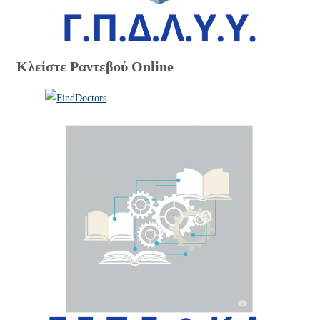
Κλείστε Ραντεβού Online