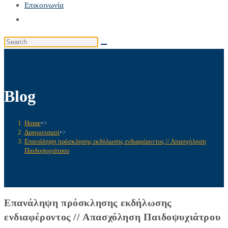
Επικοινωνία
Toggle
website
Search
search
this
website
Blog
Home
•>
Διαγωνισμοί
•>
Επανάληψη πρόσκλησης εκδήλωσης ενδιαφέροντος // Απασχόληση
Παιδοψυχιάτρου
Επανάληψη πρόσκλησης εκδήλωσης
ενδιαφέροντος // Απασχόληση Παιδοψυχιάτρου