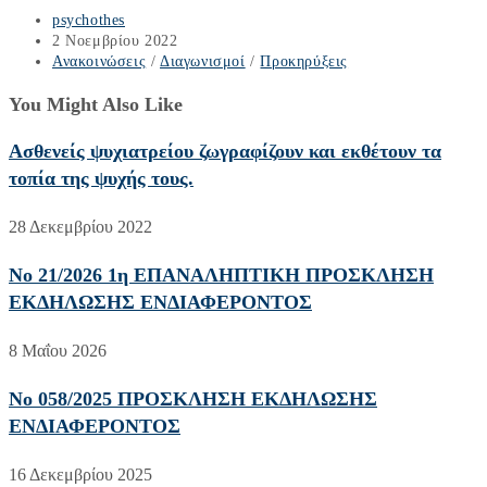
Post
psychothes
author:
Post
2 Νοεμβρίου 2022
published:
Post
Ανακοινώσεις
/
Διαγωνισμοί
/
Προκηρύξεις
category:
You Might Also Like
Ασθενείς ψυχιατρείου ζωγραφίζουν και εκθέτουν τα
τοπία της ψυχής τους.
28 Δεκεμβρίου 2022
No 21/2026 1η ΕΠΑΝΑΛΗΠΤΙΚΗ ΠΡΟΣΚΛΗΣΗ
ΕΚΔΗΛΩΣΗΣ ΕΝΔΙΑΦΕΡΟΝΤΟΣ
8 Μαΐου 2026
No 058/2025 ΠΡΟΣΚΛΗΣΗ ΕΚΔΗΛΩΣΗΣ
ΕΝΔΙΑΦΕΡΟΝΤΟΣ
16 Δεκεμβρίου 2025