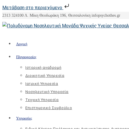
Μετάβαση στο περιεχόμενο
Skip
2313 324100
Λ. Μίκη Θεοδωράκη 196, Θεσσαλονίκη
info
psychothes.gr
to
content
Αρχική
Πληροφορίες
Ιστορική αναδρομή
Διοικητική Υπηρεσία
Ιατρική Υπηρεσία
Νοσηλευτική Υπηρεσία
Τεχνική Υπηρεσία
Επιστημονικό Συμβούλιο
Υπηρεσίες
Ειδικό Κέντρο Πρόληψης και Αντιμετώπισης Διαταρα