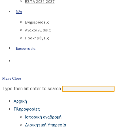
ΕΣΠΑ 2021-2027
Νέα
Ενημερώσεις
Ανακοινώσεις
Προκηρύξεις
Επικοινωνία
Toggle
website
Menu
Close
search
Search
Press
Type then hit enter to search
this
Escap
Αρχική
website
to
Πληροφορίες
close
Ιστορική αναδρομή
the
Διοικητική Υπηρεσία