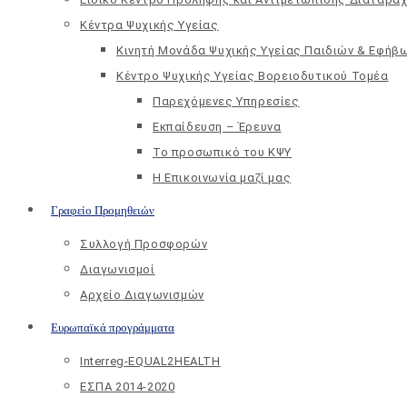
Κέντρα Ψυχικής Υγείας
Κινητή Μονάδα Ψυχικής Υγείας Παιδιών & Εφήβ
Kέντρο Ψυχικής Υγείας Βορειοδυτικού Τομέα
Παρεχόμενες Υπηρεσίες
Εκπαίδευση – Έρευνα
Το προσωπικό του ΚΨΥ
Η Επικοινωνία μαζί μας
Γραφείο Προμηθειών
Συλλογή Προσφορών
Διαγωνισμοί
Αρχείο Διαγωνισμών
Ευρωπαϊκά προγράμματα
Interreg-EQUAL2HEALTH
ΕΣΠΑ 2014-2020