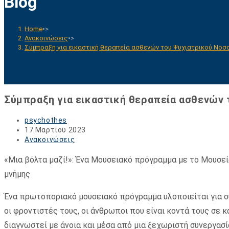
Blog
Home
•>
Ανακοινώσεις
•>
Σύμπραξη για εικαστική θεραπεία ασθενών του Ψυχιατρικού Νοσ
Σύμπραξη για εικαστική θεραπεία ασθενών
Post
psychothes
author:
Post
17 Μαρτίου 2023
published:
Post
Ανακοινώσεις
category:
«Μια βόλτα μαζί!»: Ένα Μουσειακό πρόγραμμα με το Μουσ
μνήμης
Ένα πρωτοποριακό μουσειακό πρόγραμμα υλοποιείται για συ
οι φροντιστές τους, οι άνθρωποι που είναι κοντά τους σε 
διαγνωστεί με άνοια και μέσα από μια ξεχωριστή συνεργασί