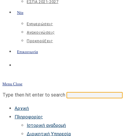
ΕΣΠΑ 2021-2027
Νέα
Ενημερώσεις
Ανακοινώσεις
Προκηρύξεις
Επικοινωνία
Toggle
website
Menu
Close
search
Search
Press
Type then hit enter to search
this
Escap
Αρχική
website
to
Πληροφορίες
close
Ιστορική αναδρομή
the
Διοικητική Υπηρεσία