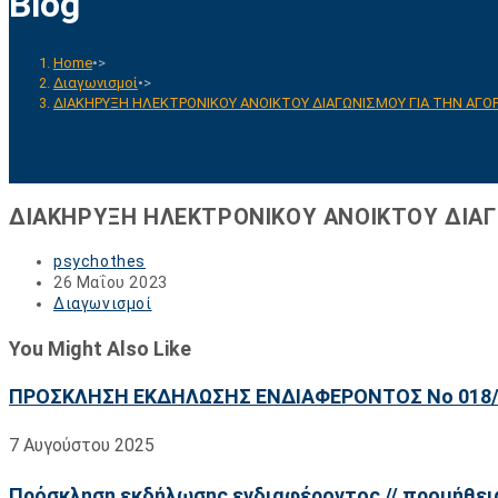
Blog
Home
•>
Διαγωνισμοί
•>
ΔΙΑΚΗΡΥΞΗ ΗΛΕΚΤΡΟΝΙΚΟΥ ΑΝΟΙΚΤΟΥ ΔΙΑΓΩΝΙΣΜΟΥ ΓΙΑ ΤΗΝ ΑΓ
ΔΙΑΚΗΡΥΞΗ ΗΛΕΚΤΡΟΝΙΚΟΥ ΑΝΟΙΚΤΟΥ ΔΙΑ
Post
psychothes
author:
Post
26 Μαΐου 2023
published:
Post
Διαγωνισμοί
category:
You Might Also Like
ΠΡΟΣΚΛΗΣΗ ΕΚΔΗΛΩΣΗΣ ΕΝΔΙΑΦΕΡΟΝΤΟΣ Νο 018/
7 Αυγούστου 2025
Πρόσκληση εκδήλωσης ενδιαφέροντος // προμήθει