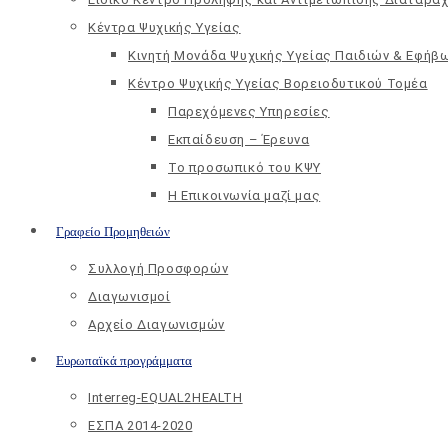
Κέντρα Ψυχικής Υγείας
Κινητή Μονάδα Ψυχικής Υγείας Παιδιών & Εφήβ
Kέντρο Ψυχικής Υγείας Βορειοδυτικού Τομέα
Παρεχόμενες Υπηρεσίες
Εκπαίδευση – Έρευνα
Το προσωπικό του ΚΨΥ
Η Επικοινωνία μαζί μας
Γραφείο Προμηθειών
Συλλογή Προσφορών
Διαγωνισμοί
Αρχείο Διαγωνισμών
Ευρωπαϊκά προγράμματα
Interreg-EQUAL2HEALTH
ΕΣΠΑ 2014-2020