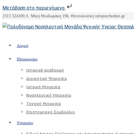
Μετάβαση στο περιεχόμενο
Skip
2313 324100
Λ. Μίκη Θεοδωράκη 196, Θεσσαλονίκη
info
psychothes.gr
to
content
Αρχική
Πληροφορίες
Ιστορική αναδρομή
Διοικητική Υπηρεσία
Ιατρική Υπηρεσία
Νοσηλευτική Υπηρεσία
Τεχνική Υπηρεσία
Επιστημονικό Συμβούλιο
Υπηρεσίες
Ειδικό Κέντρο Πρόληψης και Αντιμετώπισης Διαταρα