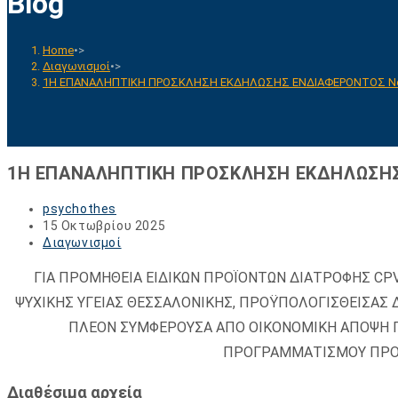
Blog
Home
•>
Διαγωνισμοί
•>
1Η ΕΠΑΝΑΛΗΠΤΙΚΗ ΠΡΟΣΚΛΗΣΗ ΕΚΔΗΛΩΣΗΣ ΕΝΔΙΑΦΕΡΟΝΤΟΣ Νο
1Η ΕΠΑΝΑΛΗΠΤΙΚΗ ΠΡΟΣΚΛΗΣΗ ΕΚΔΗΛΩΣΗΣ
Post
psychothes
author:
Post
15 Οκτωβρίου 2025
published:
Post
Διαγωνισμοί
category:
ΓΙΑ ΠΡΟΜΗΘΕΙΑ ΕΙΔΙΚΩΝ ΠΡΟΪΟΝΤΩΝ ΔΙΑΤΡΟΦΗΣ CPV
ΨΥΧΙΚΗΣ ΥΓΕΙΑΣ ΘΕΣΣΑΛΟΝΙΚΗΣ, ΠΡΟΫΠΟΛΟΓΙΣΘΕΙΣΑΣ ΔΑ
ΠΛΕΟΝ ΣΥΜΦΕΡΟΥΣΑ ΑΠΟ ΟΙΚΟΝΟΜΙΚΗ ΑΠΟΨΗ Π
ΠΡΟΓΡΑΜΜΑΤΙΣΜΟΥ ΠΡΟΜΗ
Διαθέσιμα αρχεία