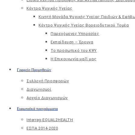
Κέντρα Ψυχικής Υγείας
Κινητή Μονάδα Ψυχικής Υγείας Παιδιών & Εφήβ
Kέντρο Ψυχικής Υγείας Βορειοδυτικού Τομέα
Παρεχόμενες Υπηρεσίες
Εκπαίδευση – Έρευνα
Το προσωπικό του ΚΨΥ
Η Επικοινωνία μαζί μας
Γραφείο Προμηθειών
Συλλογή Προσφορών
Διαγωνισμοί
Αρχείο Διαγωνισμών
Ευρωπαϊκά προγράμματα
Interreg-EQUAL2HEALTH
ΕΣΠΑ 2014-2020