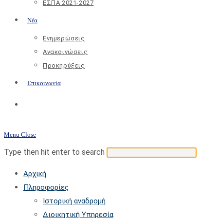
ΕΣΠΑ 2021-2027
Νέα
Ενημερώσεις
Ανακοινώσεις
Προκηρύξεις
Επικοινωνία
Toggle
website
Menu
Close
search
Search
Press
Type then hit enter to search
this
Escap
Αρχική
website
to
Πληροφορίες
close
Ιστορική αναδρομή
the
Διοικητική Υπηρεσία