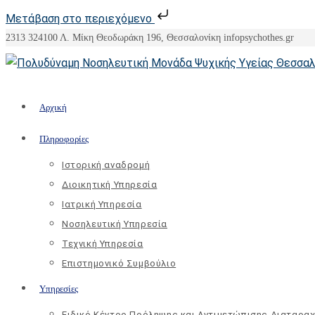
Μετάβαση στο περιεχόμενο
Skip
2313 324100
Λ. Μίκη Θεοδωράκη 196, Θεσσαλονίκη
info
psychothes.gr
to
content
Αρχική
Πληροφορίες
Ιστορική αναδρομή
Διοικητική Υπηρεσία
Ιατρική Υπηρεσία
Νοσηλευτική Υπηρεσία
Τεχνική Υπηρεσία
Επιστημονικό Συμβούλιο
Υπηρεσίες
Ειδικό Κέντρο Πρόληψης και Αντιμετώπισης Διαταρα