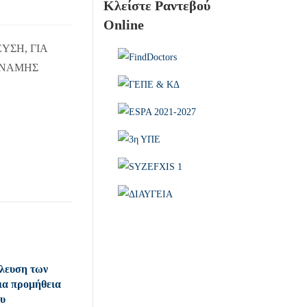
Κλείστε Ραντεβού
Online
ΥΣΗ, ΓΙΑ
ΥΝΑΜΗΣ
λευση των
ια προμήθεια
ου