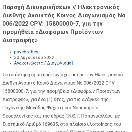
Παροχή Διευκρινήσεων // Ηλεκτρονικός
Διεθνής Ανοικτός Κοινός Διαγωνισμός Νο
006/2022 CPV: 15800000-7, για την
προμήθεια «Διαφόρων Προϊόντων
Διατροφής»
Post
psychothes
author:
Post
30 Αυγούστου 2022
published:
Post
Ανακοινώσεις
/
Διαγωνισμοί
category:
Σε απάντηση ερωτημάτων σχετικά με τον Ηλεκτρονικό
Διεθνή Ανοικτό Κοινό Διαγωνισμό Νο 006/2022 CPV:
15800000-7, για την προμήθεια «Διαφόρων Προϊόντων
Διατροφής», για ένα (1) έτος, για τις ανάγκες της
Οργανικής Μονάδας Ψυχιατρικό Νοσοκομείο
Θεσσαλονίκης και της έδρας Γ.Ν.Θ. Γ. Παπανικολάου, με
Συστημικό Αριθμό 169635, στο πλαίσιο υλοποίησης του