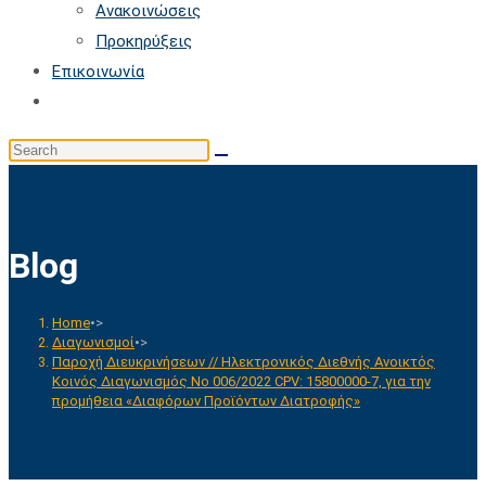
Ανακοινώσεις
Προκηρύξεις
Επικοινωνία
Toggle
website
Search
search
this
website
Blog
Home
•>
Διαγωνισμοί
•>
Παροχή Διευκρινήσεων // Ηλεκτρονικός Διεθνής Ανοικτός
Κοινός Διαγωνισμός Νο 006/2022 CPV: 15800000-7, για την
προμήθεια «Διαφόρων Προϊόντων Διατροφής»