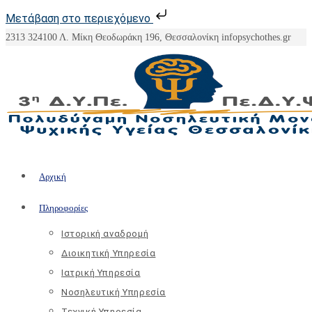
Μετάβαση στο περιεχόμενο
Skip
2313 324100
Λ. Μίκη Θεοδωράκη 196, Θεσσαλονίκη
info
psychothes.gr
to
content
Αρχική
Πληροφορίες
Ιστορική αναδρομή
Διοικητική Υπηρεσία
Ιατρική Υπηρεσία
Νοσηλευτική Υπηρεσία
Τεχνική Υπηρεσία