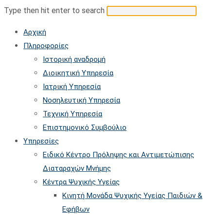
search
Search
Press
Type then hit enter to search
this
Escap
Αρχική
website
to
Πληροφορίες
close
Ιστορική αναδρομή
the
Διοικητική Υπηρεσία
searc
Ιατρική Υπηρεσία
panel.
Νοσηλευτική Υπηρεσία
Τεχνική Υπηρεσία
Επιστημονικό Συμβούλιο
Υπηρεσίες
Ειδικό Κέντρο Πρόληψης και Αντιμετώπισης
Διαταραχών Μνήμης
Κέντρα Ψυχικής Υγείας
Κινητή Μονάδα Ψυχικής Υγείας Παιδιών &
Εφήβων