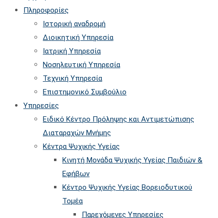
website
to
Πληροφορίες
close
Ιστορική αναδρομή
the
Διοικητική Υπηρεσία
searc
Ιατρική Υπηρεσία
panel.
Νοσηλευτική Υπηρεσία
Τεχνική Υπηρεσία
Επιστημονικό Συμβούλιο
Υπηρεσίες
Ειδικό Κέντρο Πρόληψης και Αντιμετώπισης
Διαταραχών Μνήμης
Κέντρα Ψυχικής Υγείας
Κινητή Μονάδα Ψυχικής Υγείας Παιδιών &
Εφήβων
Kέντρο Ψυχικής Υγείας Βορειοδυτικού
Τομέα
Παρεχόμενες Υπηρεσίες