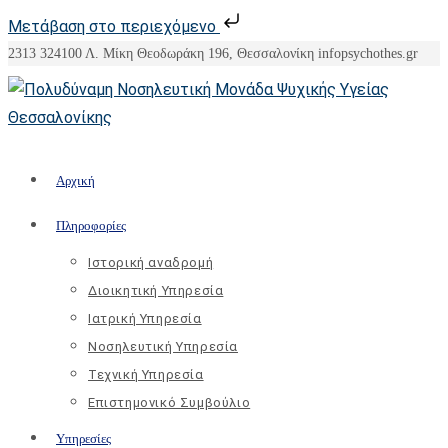
Μετάβαση στο περιεχόμενο
Skip
2313 324100
Λ. Μίκη Θεοδωράκη 196, Θεσσαλονίκη
info
psychothes.gr
to
content
Αρχική
Πληροφορίες
Ιστορική αναδρομή
Διοικητική Υπηρεσία
Ιατρική Υπηρεσία
Νοσηλευτική Υπηρεσία
Τεχνική Υπηρεσία
Επιστημονικό Συμβούλιο
Υπηρεσίες