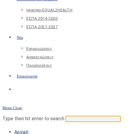
Interreg-EQUAL2HEALTH
ΕΣΠΑ 2014-2020
ΕΣΠΑ 2021-2027
Νέα
Ενημερώσεις
Ανακοινώσεις
Προκηρύξεις
Επικοινωνία
Toggle
website
Menu
Close
search
Search
Press
Type then hit enter to search
this
Escap
Αρχική