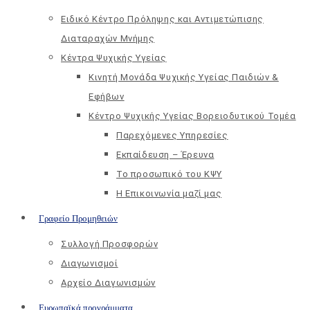
Ειδικό Κέντρο Πρόληψης και Αντιμετώπισης
Διαταραχών Μνήμης
Κέντρα Ψυχικής Υγείας
Κινητή Μονάδα Ψυχικής Υγείας Παιδιών &
Εφήβων
Kέντρο Ψυχικής Υγείας Βορειοδυτικού Τομέα
Παρεχόμενες Υπηρεσίες
Εκπαίδευση – Έρευνα
Το προσωπικό του ΚΨΥ
Η Επικοινωνία μαζί μας
Γραφείο Προμηθειών
Συλλογή Προσφορών
Διαγωνισμοί
Αρχείο Διαγωνισμών
Ευρωπαϊκά προγράμματα