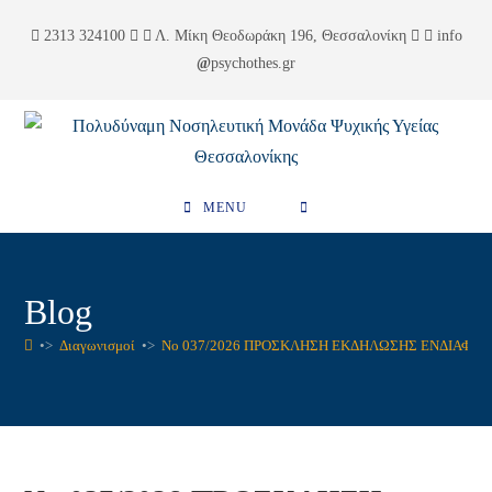
Skip
περιεχόμενο
2313 324100
Λ. Μίκη Θεοδωράκη 196, Θεσσαλονίκη
info
to
psychothes.gr
content
MENU
Blog
•>
Διαγωνισμοί
•>
No 037/2026 ΠΡΟΣΚΛΗΣΗ ΕΚΔΗΛΩΣΗΣ ΕΝΔΙΑΦΕ