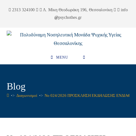
Skip
περιεχόμενο
2313 324100
Λ. Μίκη Θεοδωράκη 196, Θεσσαλονίκη
info
to
psychothes.gr
content
MENU
Blog
•>
Διαγωνισμοί
•>
Νο 024/2026 ΠΡΟΣΚΛΗΣΗ ΕΚΔΗΛΩΣΗΣ ΕΝΔΙΑΦΕ