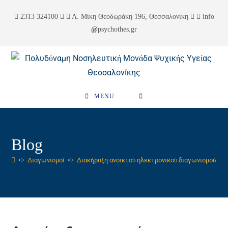
Skip
περιεχόμενο
2313 324100
Λ. Μίκη Θεοδωράκη 196, Θεσσαλονίκη
info
to
psychothes.gr
content
MENU
Blog
•>
Διαγωνισμοί
•>
Διακήρυξη ανοικτού ηλεκτρονικού διαγωνισμού // 