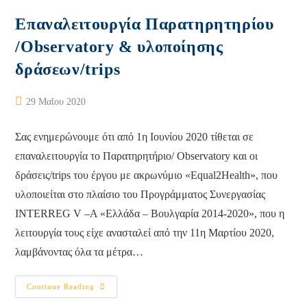
Την
Καλοκαιρινή
Επαναλειτουργία Παρατηρητηρίου
Περίοδο
/Observatory & υλοποίησης
δράσεων/trips
Post
29 Μαΐου 2020
published:
Σας ενημερώνουμε ότι από 1η Ιουνίου 2020 τίθεται σε
επαναλειτουργία το Παρατηρητήριο/ Observatory και οι
δράσεις/trips του έργου με ακρωνύμιο «Equal2Health», που
υλοποιείται στο πλαίσιο του Προγράμματος Συνεργασίας
INTERREG V –A «Ελλάδα – Βουλγαρία 2014-2020», που η
λειτουργία τους είχε ανασταλεί από την 11η Μαρτίου 2020,
λαμβάνοντας όλα τα μέτρα…
Επαναλειτουργία
Continue Reading
Παρατηρητηρίου
/Observatory