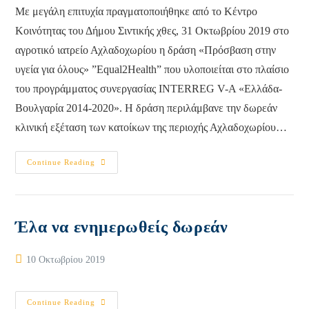
Με μεγάλη επιτυχία πραγματοποιήθηκε από το Κέντρο
Κοινότητας του Δήμου Σιντικής χθες, 31 Οκτωβρίου 2019 στο
αγροτικό ιατρείο Αχλαδοχωρίου η δράση «Πρόσβαση στην
υγεία για όλους» ”Equal2Health” που υλοποιείται στο πλαίσιο
του προγράμματος συνεργασίας INTERREG V-A «Ελλάδα-
Βουλγαρία 2014-2020». Η δράση περιλάμβανε την δωρεάν
κλινική εξέταση των κατοίκων της περιοχής Αχλαδοχωρίου…
Δελτίο
Continue Reading
Τύπου
|
Πρόσβαση
Στην
Υγεία
Για
Έλα να ενημερωθείς δωρεάν
Όλους
”Equal2Health”
Post
10 Οκτωβρίου 2019
published:
Έλα
Continue Reading