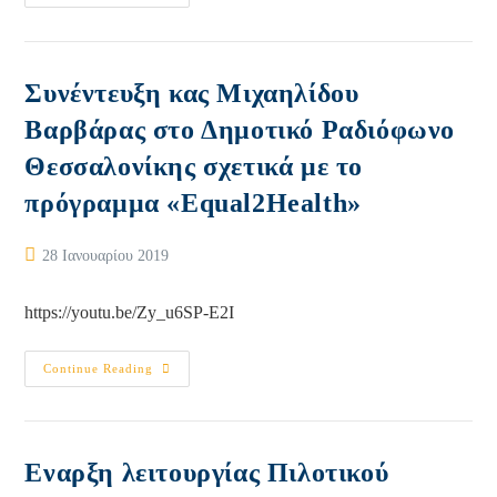
Να
Ενημερωθείς
Δωρεάν
Συνέντευξη κας Μιχαηλίδου
Βαρβάρας στο Δημοτικό Ραδιόφωνο
Θεσσαλονίκης σχετικά με το
πρόγραμμα «Equal2Health»
Post
28 Ιανουαρίου 2019
published:
https://youtu.be/Zy_u6SP-E2I
Συνέντευξη
Continue Reading
Κας
Μιχαηλίδου
Βαρβάρας
Στο
Δημοτικό
Ραδιόφωνο
Eναρξη λειτουργίας Πιλοτικού
Θεσσαλονίκης
Σχετικά