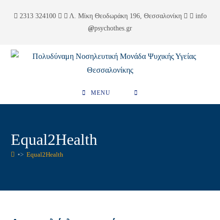
Skip
περιεχόμενο
2313 324100
Λ. Μίκη Θεοδωράκη 196, Θεσσαλονίκη
info
to
psychothes.gr
content
MENU
Equal2Health
•>
Equal2Health