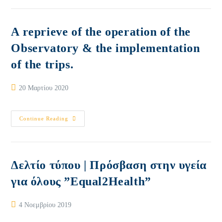
&
Υλοποίησης
Δράσεων/trips
A reprieve of the operation of the
Observatory & the implementation
of the trips.
Post
20 Μαρτίου 2020
published:
A
Continue Reading
Reprieve
Of
The
Operation
Of
The
Δελτίο τύπου | Πρόσβαση στην υγεία
Observatory
&
για όλους ”Equal2Health”
The
Implementation
Of
The
Post
4 Νοεμβρίου 2019
Trips.
published: