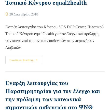
Τοπικού Κέντρου equal2health
Με
Το
Πρόγραμμα
«Equal2Health»
Post
20 Δεκεμβρίου 2018
published:
Eναρξη λειτουργίας του Κέντρου SOS DCP Center, Πιλοτικού
Τοπικού Κέντρου equal2health για τον έλεγχο και πρόληψη
των κοινωνικά σημαντικών ασθενειών στην περιοχή των
Διαβατών.
Eναρξη
Continue Reading
Λειτουργίας
Πιλοτικού
Τοπικού
Κέντρου
Equal2health
Eναρξη λειτουργίας του
Παρατηρητηρίου για τον έλεγχο και
την πρόληψη των κοινωνικά
σημαντικών ασθενειών στο ΨΝΘ