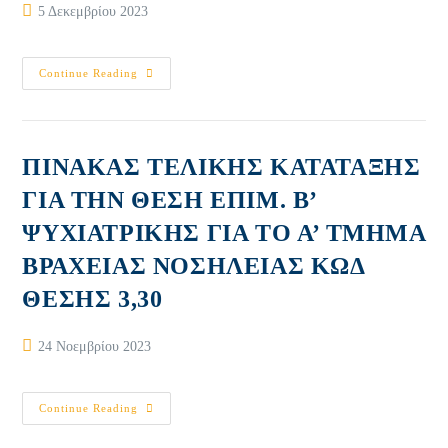
Post
5 Δεκεμβρίου 2023
published:
ΔΙΑΚΗΡΥΞΗ
Continue Reading
ΑΝΟΙΚΤΟΥ
ΗΛΕΚΤΡΟΝΙΚΟΥ
ΔΙΑΓΩΝΙΣΜΟΥ,
ΓΙΑ
ΤΗΝ
ΕΠΙΛΟΓΗ
ΠΙΝΑΚΑΣ ΤΕΛΙΚΗΣ ΚΑΤΑΤΑΞΗΣ
ΑΝΑΔΟΧΟΥ
ΓΙΑ
ΓΙΑ ΤΗΝ ΘΕΣΗ ΕΠΙΜ. Β’
ΤΙΣ
ΥΠΗΡΕΣΙΕΣΚΑΤΑΡΤΙΣΗΣ
ΨΥΧΙΑΤΡΙΚΗΣ ΓΙΑ ΤΟ Α’ ΤΜΗΜΑ
ΣΤΟ
ΠΛΑΙΣΙΟ
ΥΛΟΠΟΙΗΣΗΣ
ΒΡΑΧΕΙΑΣ ΝΟΣΗΛΕΙΑΣ ΚΩΔ
ΤΗΣ
ΠΡΑΞΗΣ
ΘΕΣΗΣ 3,30
«ΣΥΝΕΧΙΣΗ
ΤΗΣ
ΥΠΟΣΤΗΡΙΞΗΣ
ΤΗΣΑΠΑΣΧΟΛΗΣΙΜΟΤΗΤΑΣ
Post
24 Νοεμβρίου 2023
ΤΩΝ
published:
ΕΞΑΡΤΗΜΕΝΩΝ
ΑΤΟΜΩΝ
ΜΕ
ΠΙΝΑΚΑΣ
Continue Reading
ΚΩΔΙΚΟ
ΤΕΛΙΚΗΣ
ΟΠΣ
ΚΑΤΑΤΑΞΗΣ
(MIS)