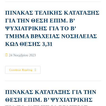
ΓΙΑ
6001812
ΤΗΝ
ΘΕΣΗ
ΕΠΙΜ.
ΠΙΝΑΚΑΣ ΤΕΛΙΚΗΣ ΚΑΤΑΤΑΞΗΣ
Β’
ΨΥΧΙΑΤΡΙΚΗΣ
ΓΙΑ ΤΗΝ ΘΕΣΗ ΕΠΙΜ. Β’
ΓΙΑ
ΤΟ
ΨΥΧΙΑΤΡΙΚΗΣ ΓΙΑ ΤΟ Β’
Α’
ΤΜΗΜΑ
ΒΡΑΧΕΙΑΣ
ΤΜΗΜΑ ΒΡΑΧΕΙΑΣ ΝΟΣΗΛΕΙΑΣ
ΝΟΣΗΛΕΙΑΣ
ΚΩΔ
ΚΩΔ ΘΕΣΗΣ 3,31
ΘΕΣΗΣ
3,30
Post
24 Νοεμβρίου 2023
published:
ΠΙΝΑΚΑΣ
Continue Reading
ΤΕΛΙΚΗΣ
ΚΑΤΑΤΑΞΗΣ
ΓΙΑ
ΤΗΝ
ΘΕΣΗ
ΕΠΙΜ.
ΠΙΝΑΚΑΣ ΚΑΤΑΤΑΞΗΣ ΓΙΑ ΤΗΝ
Β’
ΨΥΧΙΑΤΡΙΚΗΣ
ΘΕΣΗ ΕΠΙΜ. Β’ ΨΥΧΙΑΤΡΙΚΗΣ
ΓΙΑ
ΤΟ