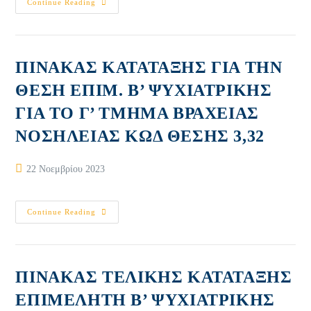
ΠΙΝΑΚΑΣ
Continue Reading
ΚΑΤΑΤΑΞΗΣ
ΓΙΑ
ΤΗΝ
ΘΕΣΗ
ΕΠΙΜ.
Β’
ΠΙΝΑΚΑΣ ΚΑΤΑΤΑΞΗΣ ΓΙΑ ΤΗΝ
ΨΥΧΙΑΤΡΙΚΗΣ
ΓΙΑ
ΘΕΣΗ ΕΠΙΜ. Β’ ΨΥΧΙΑΤΡΙΚΗΣ
ΤΟ
Β’
ΓΙΑ ΤΟ Γ’ ΤΜΗΜΑ ΒΡΑΧΕΙΑΣ
ΤΜΗΜΑ
ΒΡΑΧΕΙΑΣ
ΝΟΣΗΛΕΙΑΣ
ΝΟΣΗΛΕΙΑΣ ΚΩΔ ΘΕΣΗΣ 3,32
ΚΩΔ
ΘΕΣΗΣ
3,31
Post
22 Νοεμβρίου 2023
published:
ΠΙΝΑΚΑΣ
Continue Reading
ΚΑΤΑΤΑΞΗΣ
ΓΙΑ
ΤΗΝ
ΘΕΣΗ
ΕΠΙΜ.
Β’
ΠΙΝΑΚΑΣ ΤΕΛΙΚΗΣ ΚΑΤΑΤΑΞΗΣ
ΨΥΧΙΑΤΡΙΚΗΣ
ΓΙΑ
ΕΠΙΜΕΛΗΤΗ Β’ ΨΥΧΙΑΤΡΙΚΗΣ
ΤΟ
Γ’