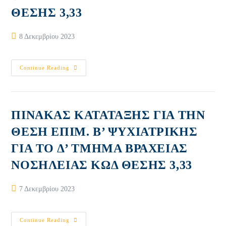
ΚΩΔ
ΘΕΣΗΣ 3,33
ΘΕΣΗΣ
3,32
Post
8 Δεκεμβρίου 2023
published:
ΠΙΝΑΚΑΣ
Continue Reading
ΤΕΛΙΚΗΣ
ΚΑΤΑΤΑΞΗΣ
ΓΙΑ
ΤΗΝ
ΘΕΣΗ
ΕΠΙΜ.
ΠΙΝΑΚΑΣ ΚΑΤΑΤΑΞΗΣ ΓΙΑ ΤΗΝ
Β’
ΨΥΧΙΑΤΡΙΚΗΣ
ΘΕΣΗ ΕΠΙΜ. Β’ ΨΥΧΙΑΤΡΙΚΗΣ
ΓΙΑ
ΤΟ
ΓΙΑ ΤΟ Δ’ ΤΜΗΜΑ ΒΡΑΧΕΙΑΣ
Δ’
ΤΜΗΜΑ
ΒΡΑΧΕΙΑΣ
ΝΟΣΗΛΕΙΑΣ ΚΩΔ ΘΕΣΗΣ 3,33
ΝΟΣΗΛΕΙΑΣ
ΚΩΔ
ΘΕΣΗΣ
3,33
Post
7 Δεκεμβρίου 2023
published:
ΠΙΝΑΚΑΣ
Continue Reading