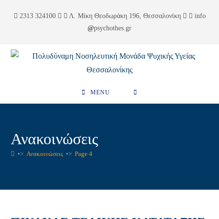
Skip
περιεχόμενο
2313 324100
Λ. Μίκη Θεοδωράκη 196, Θεσσαλονίκη
info
to
psychothes.gr
content
MENU
Ανακοινώσεις
•>
Ανακοινώσεις
•>
Page 4