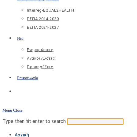
Interreg-EQUAL2HEALTH
ΕΣΠΑ 2014-2020
ΕΣΠΑ 2021-2027
Νέα
Ενημερώσεις
Ανακοινώσεις
Προκηρύξεις
Επικοινωνία
Toggle
website
Menu
Close
search
Search
Press
Type then hit enter to search
this
Escap
Αρχική