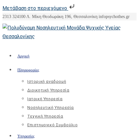
Μετάβαση στο περιεχόμενο
Skip
2313 324100
Λ. Μίκη Θεοδωράκη 196, Θεσσαλονίκη
info
psychothes.gr
to
content
Αρχική
Πληροφορίες
Ιστορική αναδρομή
Διοικητική Υπηρεσία
Ιατρική Υπηρεσία
Νοσηλευτική Υπηρεσία
Τεχνική Υπηρεσία
Επιστημονικό Συμβούλιο
Υπηρεσίες