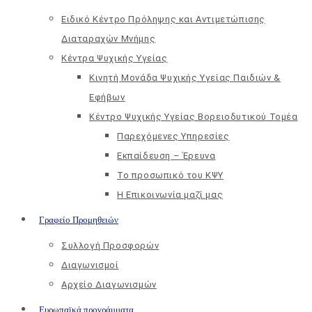
Ειδικό Κέντρο Πρόληψης και Αντιμετώπισης
Διαταραχών Μνήμης
Κέντρα Ψυχικής Υγείας
Κινητή Μονάδα Ψυχικής Υγείας Παιδιών &
Εφήβων
Kέντρο Ψυχικής Υγείας Βορειοδυτικού Τομέα
Παρεχόμενες Υπηρεσίες
Εκπαίδευση – Έρευνα
Το προσωπικό του ΚΨΥ
Η Επικοινωνία μαζί μας
Γραφείο Προμηθειών
Συλλογή Προσφορών
Διαγωνισμοί
Αρχείο Διαγωνισμών
Ευρωπαϊκά προγράμματα