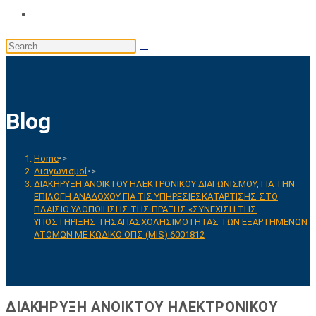
Toggle
website
Search
search
this
website
Blog
Home
•>
Διαγωνισμοί
•>
ΔΙΑΚΗΡΥΞΗ ΑΝΟΙΚΤΟΥ ΗΛΕΚΤΡΟΝΙΚΟΥ ΔΙΑΓΩΝΙΣΜΟΥ, ΓΙΑ ΤΗΝ
ΕΠΙΛΟΓΗ ΑΝΑΔΟΧΟΥ ΓΙΑ ΤΙΣ ΥΠΗΡΕΣΙΕΣΚΑΤΑΡΤΙΣΗΣ ΣΤΟ
ΠΛΑΙΣΙΟ ΥΛΟΠΟΙΗΣΗΣ ΤΗΣ ΠΡΑΞΗΣ «ΣΥΝΕΧΙΣΗ ΤΗΣ
ΥΠΟΣΤΗΡΙΞΗΣ ΤΗΣΑΠΑΣΧΟΛΗΣΙΜΟΤΗΤΑΣ ΤΩΝ ΕΞΑΡΤΗΜΕΝΩΝ
ΑΤΟΜΩΝ ΜΕ ΚΩΔΙΚΟ ΟΠΣ (MIS) 6001812
ΔΙΑΚΗΡΥΞΗ ΑΝΟΙΚΤΟΥ ΗΛΕΚΤΡΟΝΙΚΟΥ