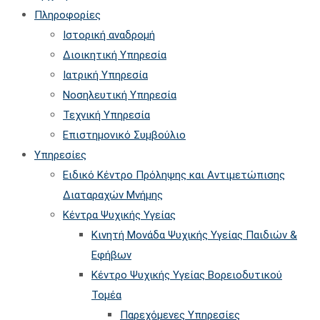
website
to
Πληροφορίες
close
Ιστορική αναδρομή
the
Διοικητική Υπηρεσία
searc
Ιατρική Υπηρεσία
panel.
Νοσηλευτική Υπηρεσία
Τεχνική Υπηρεσία
Επιστημονικό Συμβούλιο
Υπηρεσίες
Ειδικό Κέντρο Πρόληψης και Αντιμετώπισης
Διαταραχών Μνήμης
Κέντρα Ψυχικής Υγείας
Κινητή Μονάδα Ψυχικής Υγείας Παιδιών &
Εφήβων
Kέντρο Ψυχικής Υγείας Βορειοδυτικού
Τομέα
Παρεχόμενες Υπηρεσίες