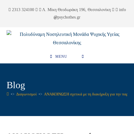
Skip
περιεχόμενο
2313 324100
Λ. Μίκη Θεοδωράκη 196, Θεσσαλονίκη
info
to
psychothes.gr
content
MENU
Blog
•>
Διαγωνισμοί
•>
ΑΝΑΚΟΙΝΩΣΗ σχετικά με τη διακήρυξη για την παροχή