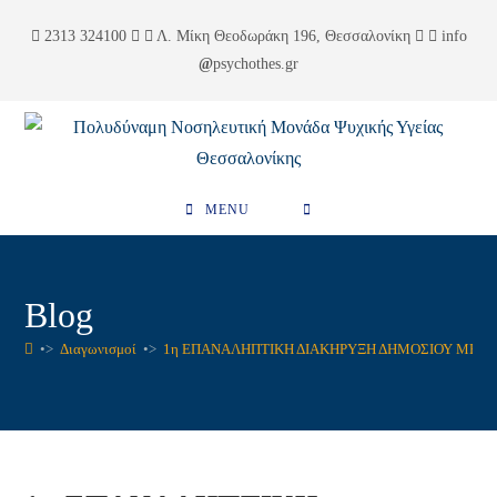
Skip
περιεχόμενο
2313 324100
Λ. Μίκη Θεοδωράκη 196, Θεσσαλονίκη
info
to
psychothes.gr
content
MENU
Blog
•>
Διαγωνισμοί
•>
1η ΕΠΑΝΑΛΗΠΤΙΚΗ ΔΙΑΚΗΡΥΞΗ ΔΗΜΟΣΙΟΥ ΜΕΙΟ