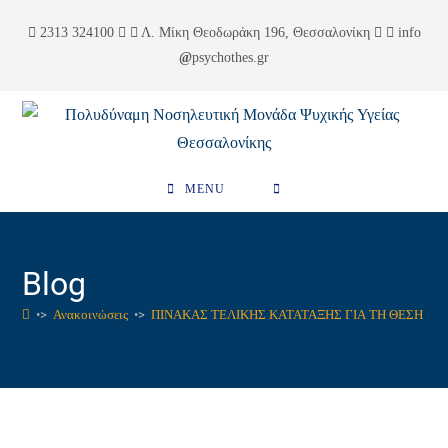
Skip
περιεχόμενο
2313 324100
Λ. Μίκη Θεοδωράκη 196, Θεσσαλονίκη
info
to
psychothes.gr
content
MENU
Blog
•>
Ανακοινώσεις
•>
ΠΙΝΑΚΑΣ ΤΕΛΙΚΗΣ ΚΑΤΑΤΑΞΗΣ ΓΙΑ ΤΗ ΘΕΣΗ ΕΠ