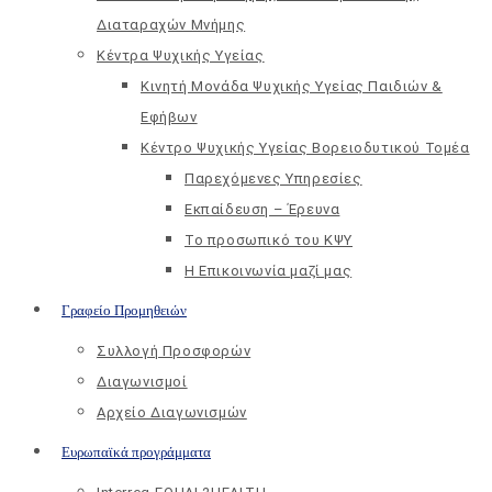
Διαταραχών Μνήμης
Κέντρα Ψυχικής Υγείας
Κινητή Μονάδα Ψυχικής Υγείας Παιδιών &
Εφήβων
Kέντρο Ψυχικής Υγείας Βορειοδυτικού Τομέα
Παρεχόμενες Υπηρεσίες
Εκπαίδευση – Έρευνα
Το προσωπικό του ΚΨΥ
Η Επικοινωνία μαζί μας
Γραφείο Προμηθειών
Συλλογή Προσφορών
Διαγωνισμοί
Αρχείο Διαγωνισμών
Ευρωπαϊκά προγράμματα