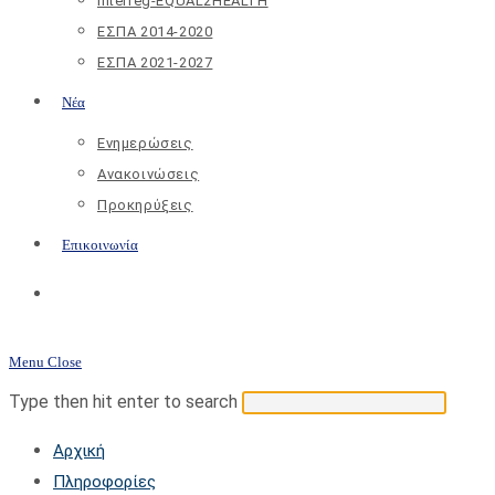
Interreg-EQUAL2HEALTH
ΕΣΠΑ 2014-2020
ΕΣΠΑ 2021-2027
Νέα
Ενημερώσεις
Ανακοινώσεις
Προκηρύξεις
Επικοινωνία
Toggle
website
Menu
Close
search
Search
Press
Type then hit enter to search
this
Escap
Αρχική
website
to
Πληροφορίες
close