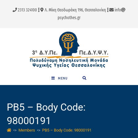
Skip
2313 324100
Λ. Μίκη Θεοδωράκη 196, Θεσσαλονίκη
info
to
psychothes.gr
content
MENU
PB5 – Body Code:
98000191
•>
Members
•>
PB5 – Body Code: 98000191