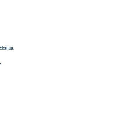
 Μνήμης
ν