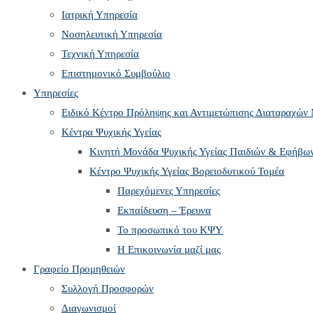
search
Ιατρική Υπηρεσία
panel.
Νοσηλευτική Υπηρεσία
Τεχνική Υπηρεσία
Επιστημονικό Συμβούλιο
Υπηρεσίες
Ειδικό Κέντρο Πρόληψης και Αντιμετώπισης Διαταραχών
Κέντρα Ψυχικής Υγείας
Κινητή Μονάδα Ψυχικής Υγείας Παιδιών & Εφήβω
Kέντρο Ψυχικής Υγείας Βορειοδυτικού Τομέα
Παρεχόμενες Υπηρεσίες
Εκπαίδευση – Έρευνα
Το προσωπικό του ΚΨΥ
Η Επικοινωνία μαζί μας
Γραφείο Προμηθειών
Συλλογή Προσφορών
Διαγωνισμοί