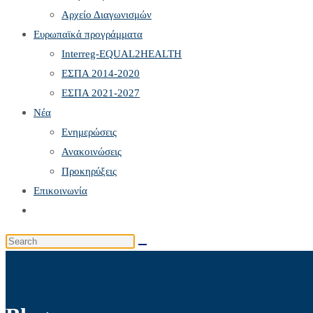
Αρχείο Διαγωνισμών
Ευρωπαϊκά προγράμματα
Interreg-EQUAL2HEALTH
ΕΣΠΑ 2014-2020
ΕΣΠΑ 2021-2027
Νέα
Ενημερώσεις
Ανακοινώσεις
Προκηρύξεις
Επικοινωνία
Toggle
website
Search
search
this
website