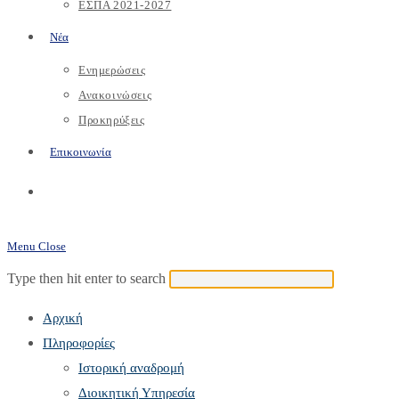
ΕΣΠΑ 2021-2027
Νέα
Ενημερώσεις
Ανακοινώσεις
Προκηρύξεις
Επικοινωνία
Toggle
website
Menu
Close
search
Search
Press
Type then hit enter to search
this
Escape
Αρχική
website
to
Πληροφορίες
close
Ιστορική αναδρομή
the
Διοικητική Υπηρεσία