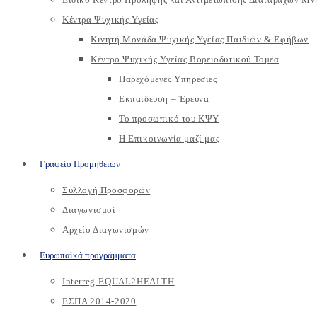
Κέντρα Ψυχικής Υγείας
Κινητή Μονάδα Ψυχικής Υγείας Παιδιών & Εφήβων
Kέντρο Ψυχικής Υγείας Βορειοδυτικού Τομέα
Παρεχόμενες Υπηρεσίες
Εκπαίδευση – Έρευνα
Το προσωπικό του ΚΨΥ
Η Επικοινωνία μαζί μας
Γραφείο Προμηθειών
Συλλογή Προσφορών
Διαγωνισμοί
Αρχείο Διαγωνισμών
Ευρωπαϊκά προγράμματα
Interreg-EQUAL2HEALTH
ΕΣΠΑ 2014-2020