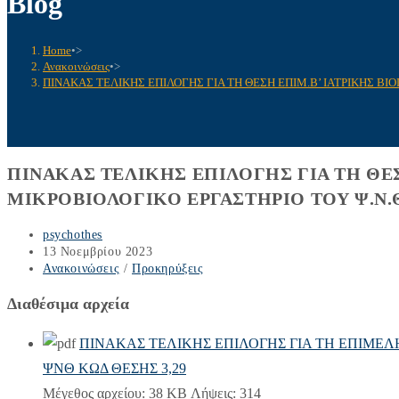
Blog
Home
•>
Ανακοινώσεις
•>
ΠΙΝΑΚΑΣ ΤΕΛΙΚΗΣ ΕΠΙΛΟΓΗΣ ΓΙΑ ΤΗ ΘΕΣΗ ΕΠΙΜ.Β’ ΙΑΤΡΙΚΗΣ ΒΙΟ
ΠΙΝΑΚΑΣ ΤΕΛΙΚΗΣ ΕΠΙΛΟΓΗΣ ΓΙΑ ΤΗ ΘΕΣ
ΜΙΚΡΟΒΙΟΛΟΓΙΚΟ ΕΡΓΑΣΤΗΡΙΟ ΤΟΥ Ψ.Ν.Θ
Post
psychothes
author:
Post
13 Νοεμβρίου 2023
published:
Post
Ανακοινώσεις
/
Προκηρύξεις
category:
Διαθέσιμα αρχεία
ΠΙΝΑΚΑΣ ΤΕΛΙΚΗΣ ΕΠΙΛΟΓΗΣ ΓΙΑ ΤΗ ΕΠΙΜΕΛΗ
ΨΝΘ ΚΩΔ ΘΕΣΗΣ 3,29
Μέγεθος αρχείου:
38 KB
Λήψεις:
314